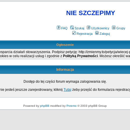
NIE SZCZEPIMY
FAQ
Szukaj
Użytkownicy
Grupy
Rejestracja
Zaloguj
Ogłoszenie
arcia działań stowarzyszenia. Podpisz petycję: http://zmienmy.to/petycja/wiecej
okies w celu realizacji usług i zgodnie z
Polityką Prywatności
. Możesz określić w
Informacja
Dostęp do tej części forum wymaga zalogowania się.
nie jesteś jeszcze zarejestrowany, kliknij
Tutaj
żeby przejść do formularza rejestrac
Powered by
phpBB
modified by
Przemo
© 2003 phpBB Group