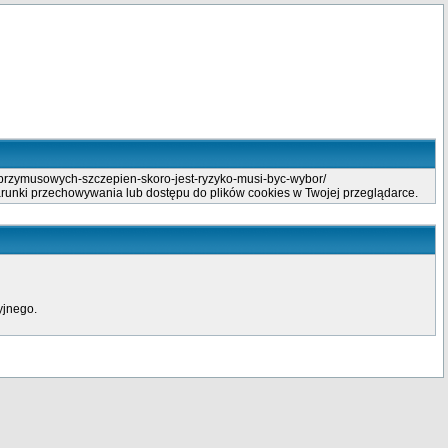
-przymusowych-szczepien-skoro-jest-ryzyko-musi-byc-wybor/
arunki przechowywania lub dostępu do plików cookies w Twojej przeglądarce.
yjnego.