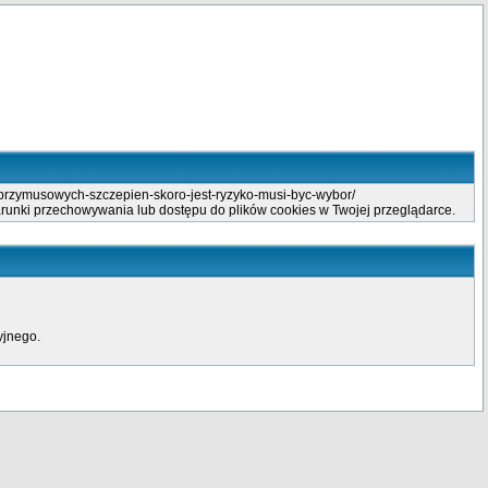
-przymusowych-szczepien-skoro-jest-ryzyko-musi-byc-wybor/
arunki przechowywania lub dostępu do plików cookies w Twojej przeglądarce.
yjnego.