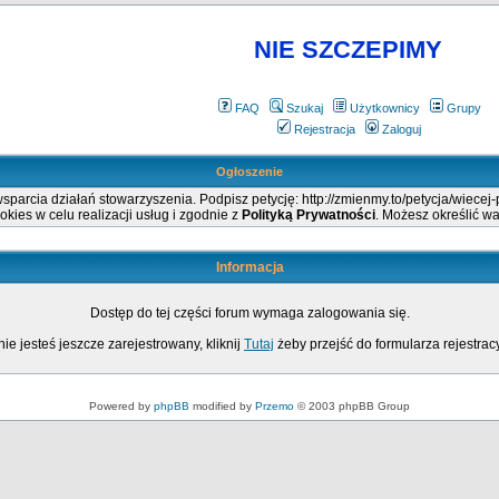
NIE SZCZEPIMY
FAQ
Szukaj
Użytkownicy
Grupy
Rejestracja
Zaloguj
Ogłoszenie
arcia działań stowarzyszenia. Podpisz petycję: http://zmienmy.to/petycja/wiecej
okies w celu realizacji usług i zgodnie z
Polityką Prywatności
. Możesz określić w
Informacja
Dostęp do tej części forum wymaga zalogowania się.
nie jesteś jeszcze zarejestrowany, kliknij
Tutaj
żeby przejść do formularza rejestrac
Powered by
phpBB
modified by
Przemo
© 2003 phpBB Group